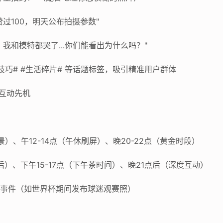
点赞过100，明天公布拍摄参数"
完，我和模特都哭了...你们能看出为什么吗？"
影技巧# #生活碎片# 等话题标签，吸引精准用户群体
占互动先机
场景）、午12-14点（午休刷屏）、晚20-22点（黄金时段）
懒觉后）、下午15-17点（下午茶时间）、晚21点后（深度互动）
热点事件（如世界杯期间发布球迷观赛照）