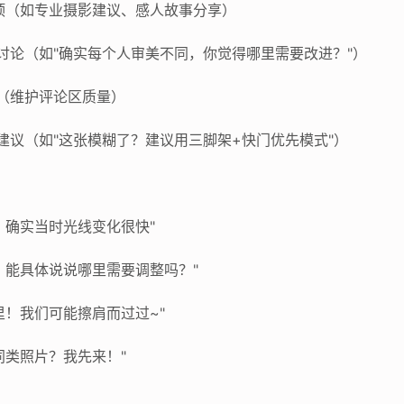
+置顶（如专业摄影建议、感人故事分享）
引导讨论（如"确实每个人审美不同，你觉得哪里需要改进？"）
拉黑（维护评论区质量）
延伸建议（如"这张模糊了？建议用三脚架+快门优先模式"）
致！确实当时光线变化很快"
题，能具体说说哪里需要调整吗？"
这里！我们可能擦肩而过过~"
的同类照片？我先来！"