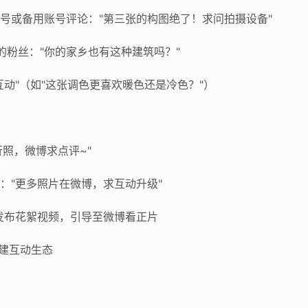
用小号或备用账号评论："第三张的构图绝了！求问拍摄设备"
互动的粉丝："你的家乡也有这种建筑吗？"
票互动"（如"这张调色更喜欢暖色还是冷色？"）
旅行照，微博求点评~"
文："更多照片在微博，求互动升级"
红书发布花絮视频，引导至微博看正片
构建互动生态