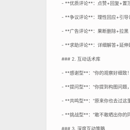
- **优质评论**：点赞+回复
- **争议评论**：理性回应+
- **广告评论**：果断删除+
- **求助评论**：详细解答+
### 2. 互动话术库
- **感谢型**："你的观察好细
- **提问型**："你提到构图问
- **共鸣型**："原来你也去过
- **挑战型**："敢不敢晒出你
### 3. 深度互动策略