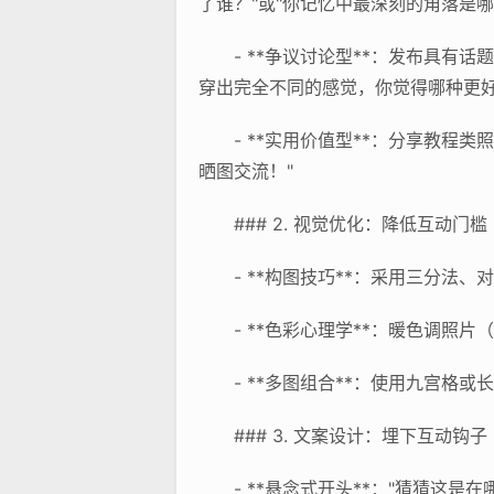
了谁？"或"你记忆中最深刻的角落是哪
- **争议讨论型**：发布具
穿出完全不同的感觉，你觉得哪种更好
- **实用价值型**：分享教
晒图交流！"
### 2. 视觉优化：降低互动门槛
- **构图技巧**：采用三分
- **色彩心理学**：暖色调
- **多图组合**：使用九宫
### 3. 文案设计：埋下互动钩子
- **悬念式开头**："猜猜这