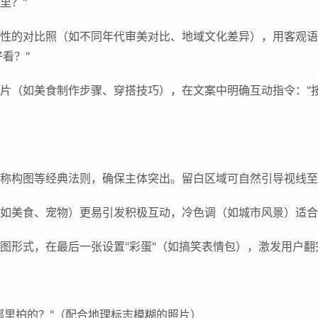
里？"
有话题性的对比照（如不同年代审美对比、地域文化差异），用客观
看？"
程类照片（如美食制作步骤、穿搭技巧），在文案中明确互动指令：
法、对称构图等经典法则，确保主体突出。留白区域可自然引导视线
照片（如美食、宠物）更易引发积极互动，冷色调（如城市风景）适
格或长图形式，在最后一张设置"彩蛋"（如搞笑表情包），激发用户
是在哪里拍的？"（配合地理标志模糊的照片）