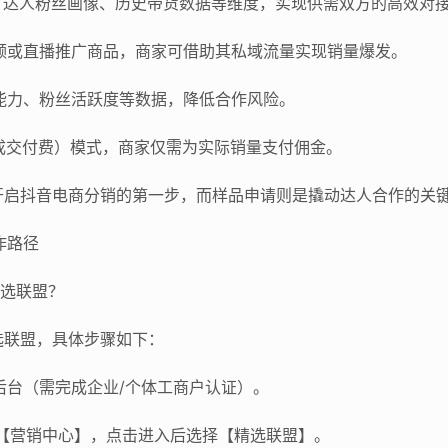
类目、达人粉丝画像、历史带货数据等维度，实现供需双方的高效对
短视频或直播推广商品，商家可借助其私域流量实现销量爆发。
带货能力、粉丝活跃度等数据，降低合作风险。
S（按成交付费）模式，商家仅需为实际销量支付佣金。
开启抖音电商分销的第一步，而样品申请则是撬动达人合作的关
作路径
精选联盟？
选联盟，具体步骤如下：
商家后台（需完成企业/个体工商户认证）。
找到【营销中心】，点击进入后选择【精选联盟】。