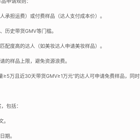
样品申请规则：
需达人承担运费）或付费样品（达人支付成本价）。
丝量、历史带货GMV等门槛。
商品匹配度高的达人（如美妆达人申请美妆样品）。
可申请的样品上限，避免资源浪费。
丝量≥5万且近30天带货GMV≥1万元”的达人可申请免费样品，同
案，包括：
图文。
布日期。