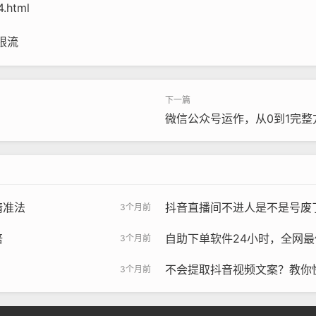
4.html
限流
微信公众号运作，从0到1完整
精准法
抖音直播间不进人是不是号废
3个月前
倍
自助下单软件24小时，全网
3个月前
不会提取抖音视频文案？教你
3个月前