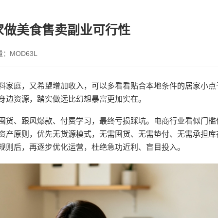
家做美食售卖副业可行性
量：MOD63L
料家庭，又希望增加收入，可以多看看贴合本地条件的居家小点
身边资源，踏实做远比幻想暴富更加实在。
囤货、跟风爆款、付费学习，最终亏损踩坑。电商行业看似门槛
资产原则，优先无货源模式，无需囤货、无需垫付、无需承担库
规则后，再逐步优化运营，杜绝急功近利、盲目投入。