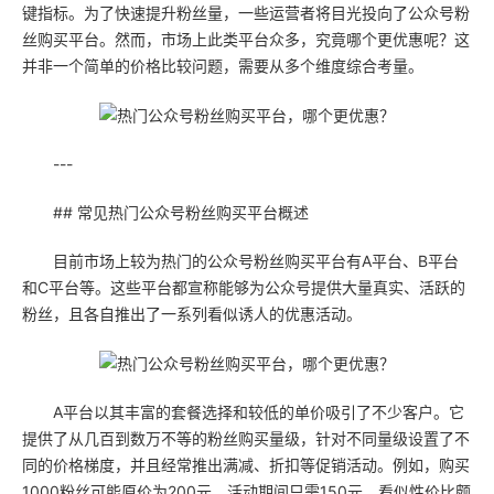
键指标。为了快速提升粉丝量，一些运营者将目光投向了公众号粉
丝购买平台。然而，市场上此类平台众多，究竟哪个更优惠呢？这
并非一个简单的价格比较问题，需要从多个维度综合考量。
---
## 常见热门公众号粉丝购买平台概述
目前市场上较为热门的公众号粉丝购买平台有A平台、B平台
和C平台等。这些平台都宣称能够为公众号提供大量真实、活跃的
粉丝，且各自推出了一系列看似诱人的优惠活动。
A平台以其丰富的套餐选择和较低的单价吸引了不少客户。它
提供了从几百到数万不等的粉丝购买量级，针对不同量级设置了不
同的价格梯度，并且经常推出满减、折扣等促销活动。例如，购买
1000粉丝可能原价为200元，活动期间只需150元，看似性价比颇