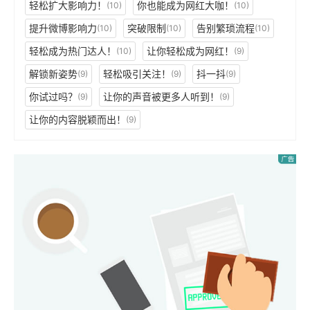
轻松扩大影响力！
你也能成为网红大咖！
(10)
(10)
提升微博影响力
突破限制
告别繁琐流程
(10)
(10)
(10)
轻松成为热门达人！
让你轻松成为网红！
(10)
(9)
解锁新姿势
轻松吸引关注！
抖一抖
(9)
(9)
(9)
你试过吗？
让你的声音被更多人听到！
(9)
(9)
让你的内容脱颖而出！
(9)