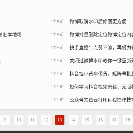
微博取消水印后修图更方便
1个月前
精准本地粉
微博批量删除定位微博定位内
1个月前
快手直播：点赞不够，再努力
1个月前
人
关闭过微博水印教你一键重新
1个月前
抖音挂小黄车带货，矩阵号批
1个月前
如何学习抖音视频剪辑，无版
1个月前
公众号文章云打印远程操作技
1个月前
9
10
11
12
13
14
15
16
17
18