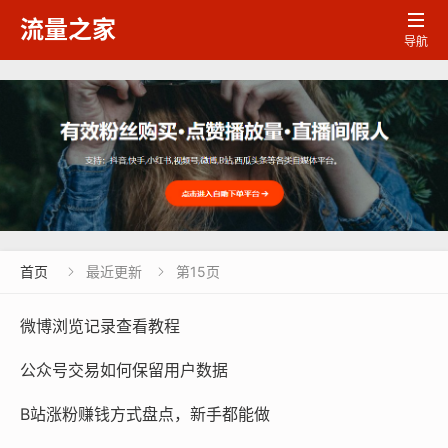

流量之家
导航
首页
最近更新
第15页


微博浏览记录查看教程
公众号交易如何保留用户数据
B站涨粉赚钱方式盘点，新手都能做